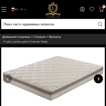
0
RU − TL
Домашняя страница
Спальни
Матрасы
Lüks Lamborghini Firenze Yatak