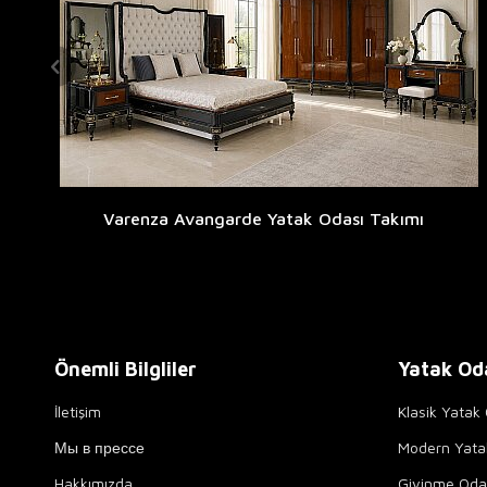
Varenza Avangarde Yatak Odası Takımı
Önemli Bilgliler
Yatak Od
İletişim
Klasik Yatak 
Мы в прессе
Modern Yata
Hakkımızda
Giyinme Odal