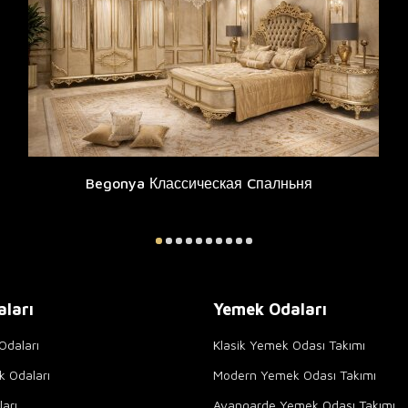
Begonya Классическая Cпалньня
aları
Yemek Odaları
Odaları
Klasik Yemek Odası Takımı
k Odaları
Modern Yemek Odası Takımı
arı
Avangarde Yemek Odası Takımı