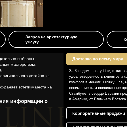
Запрос на архитектурную
К
услугу
щательно выбраны.
Доставка по всему миру
ьным мастерством.
а.
За брендом Luxury Line, стоит в
 оригинального дизайна из
удовлетворенность клиентов и к
комфорт в мебели. Luxury Line,
охраняет эстетику места на
своим клиентам специальные про
Стамбуле, в сердце Евразии пре
в Америку, от Ближнего Востока
ения информации о
Корпоративные продажи