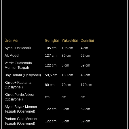
Alternatifli Mermer seçeneklerinin yanı sıra seçkinliğin altına çizen ayna
tasarımıyla banyoları ayrıcalıklı kılıyor.
Özel işlemeleri ile sizleri kendine hayran bırakacak..
Ürünümüz 1. Sınıf malzeme ile üretilmiştir.
Ürünümüzde sağlığa zarar verecek kanserojen madde bulunmamaktadır.
Teknik Özellikler
Şık Klasik Tasarım
2 Yıl Garanti
2019 Model
Ürün Ölçüleri
Ürün Adı
Genişliği
Yüksekliği
Derinliği
Aynalı Üst Modül
105 cm
105 cm
4 cm
Alt Modül
127 cm
86 cm
62 cm
Verde Guatemala
122 cm
3 cm
59 cm
Mermer Tezgah
Boy Dolabı (Opsiyonel)
59,5 cm
180 cm
43 cm
Küvet + Kaplama
80 cm
70 cm
170 cm
(Opsiyonel)
Küvet Perde Askısı
cm
cm
cm
(Opsiyonel)
Afyon Beyaz Mermer
122 cm
3 cm
59 cm
Tezgah (Opsiyonel)
Portoro Gold Mermer
122 cm
3 cm
59 cm
Tezgah (Opsiyonel)