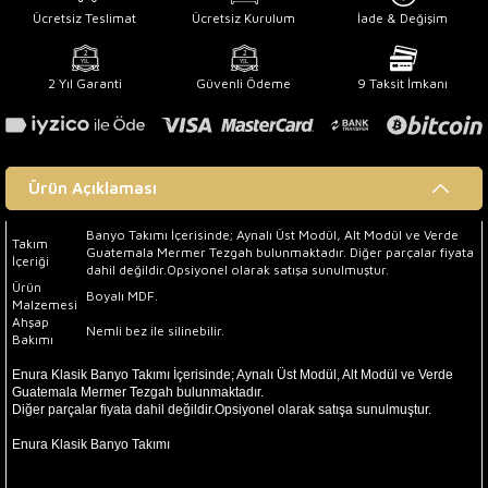
Ücretsiz Teslimat
Ücretsiz Kurulum
İade & Değişim
2 Yıl Garanti
Güvenli Ödeme
9 Taksit İmkanı
Ürün Açıklaması
Banyo Takımı İçerisinde; Aynalı Üst Modül, Alt Modül ve Verde
Takım
Guatemala Mermer Tezgah bulunmaktadır. Diğer parçalar fiyata
İçeriği
dahil değildir.Opsiyonel olarak satışa sunulmuştur.
Ürün
Boyalı MDF.
Malzemesi
Ahşap
Nemli bez ile silinebilir.
Bakımı
Ürün Satış Durumu
Enura Klasik Banyo Takımı İçerisinde; Aynalı Üst Modül, Alt Modül ve Verde
Guatemala Mermer Tezgah bulunmaktadır.
Diğer parçalar fiyata dahil değildir.Opsiyonel olarak satışa sunulmuştur.
Ürün Hakkında Bilgi
Enura Klasik Banyo Takımı
, Özel el işçiliği ile tasarlanmıştır.
Kalıcı güzelliğin sırrı mükemmeliği arayan gözlerle buluşuyor.
Işıltı ve göz alıcı yaşamları tamamlayan tasarımları keşfetmeye hazır olun.