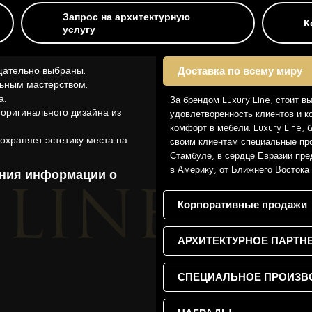
Запрос на архитектурную
К
услугу
щательно выбраны.
Доставка по всему миру
ьным мастерством.
а.
За брендом Luxury Line, стоит в
 оригинального дизайна из
удовлетворенность клиентов и к
комфорт в мебели. Luxury Line,
охраняет эстетику места на
своим клиентам специальные про
Стамбуле, в сердце Евразии пре
в Америку, от Ближнего Востока
ения информации о
Корпоративные продажи
АРХИТЕКТУРНОЕ ПАРТН
СПЕЦИАЛЬНОЕ ПРОИЗВ