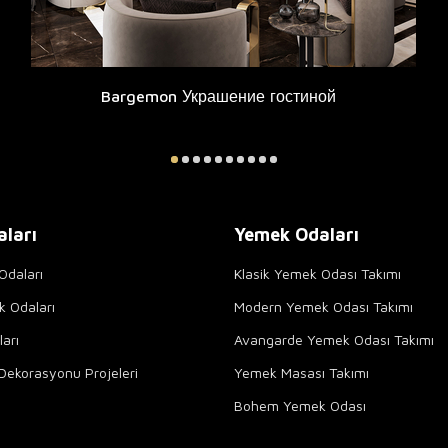
Bargemon Украшение гостиной
aları
Yemek Odaları
Odaları
Klasik Yemek Odası Takımı
k Odaları
Modern Yemek Odası Takımı
arı
Avangarde Yemek Odası Takımı
Dekorasyonu Projeleri
Yemek Masası Takımı
Bohem Yemek Odası