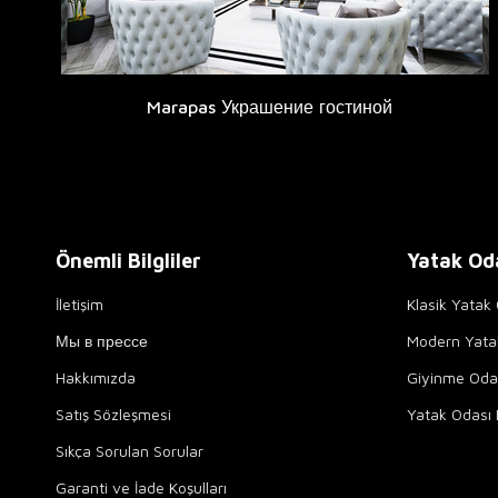
Marapas Украшение гостиной
Önemli Bilgliler
Yatak Od
İletişim
Klasik Yatak 
Мы в прессе
Modern Yata
Hakkımızda
Giyinme Odal
Satış Sözleşmesi
Yatak Odası 
Sıkça Sorulan Sorular
Garanti ve İade Koşulları