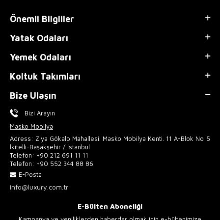
Önemli Bilgliler
Yatak Odaları
Yemek Odaları
Koltuk Takımları
Bize Ulaşın
Bizi Arayın
Masko Mobilya
Adress: Ziya Gökalp Mahallesi. Masko Mobilya Kenti. 11 A-Blok No:5
İkitelli-Başakşehir / İstanbul
Telefon:
+90 212 691 11 11
Telefon:
+90 552 344 88 86
E-Posta
info@luxury.com.tr
E-Bülten Aboneliği
Kampanya ve yeniliklerden haberdar olmak için e-bültenimize