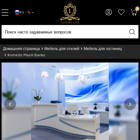
0
RU − TL
Домашняя страница
Мебель для отелей
Мебель для гостиниц
Komedo Masili Banko