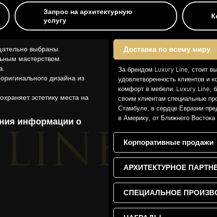
Запрос на архитектурную
К
услугу
щательно выбраны.
Доставка по всему миру
ьным мастерством.
а.
За брендом Luxury Line, стоит в
 оригинального дизайна из
удовлетворенность клиентов и к
комфорт в мебели. Luxury Line,
охраняет эстетику места на
своим клиентам специальные про
Стамбуле, в сердце Евразии пре
в Америку, от Ближнего Востока
ения информации о
Корпоративные продажи
АРХИТЕКТУРНОЕ ПАРТН
СПЕЦИАЛЬНОЕ ПРОИЗВ