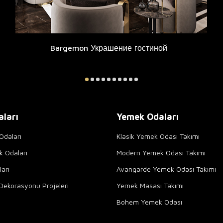
Bargemon Украшение гостиной
aları
Yemek Odaları
Odaları
Klasik Yemek Odası Takımı
k Odaları
Modern Yemek Odası Takımı
arı
Avangarde Yemek Odası Takımı
Dekorasyonu Projeleri
Yemek Masası Takımı
Bohem Yemek Odası