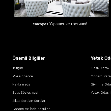
Marapas Украшение гостиной
Önemli Bilgliler
Yatak Od
İletişim
Klasik Yatak 
Мы в прессе
Modern Yata
Hakkımızda
Giyinme Odal
Satış Sözleşmesi
Yatak Odası 
Sıkça Sorulan Sorular
Garanti ve İade Koşulları