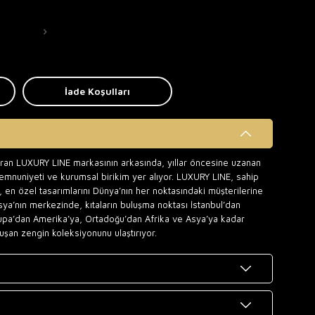
İade Koşulları
uran LUXURY LINE markasının arkasında, yıllar öncesine uzanan
memnuniyeti ve kurumsal birikim yer alıyor. LUXURY LINE, sahip
 en özel tasarımlarını Dünya’nın her noktasındaki müşterilerine
sya’nın merkezinde, kıtaların buluşma noktası İstanbul’dan
upa’dan Amerika’ya, Ortadoğu’dan Afrika ve Asya’ya kadar
uşan zengin koleksiyonunu ulaştırıyor.