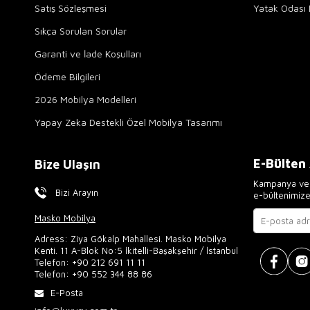
Satış Sözleşmesi
Yatak Odası 
Sıkça Sorulan Sorular
Garanti ve İade Koşulları
Ödeme Bilgileri
2026 Mobilya Modelleri
Yapay Zeka Destekli Özel Mobilya Tasarımı
E-Bülten
Bize Ulaşın
Kampanya ve 
Bizi Arayın
e-bültenimiz
Masko Mobilya
Adress: Ziya Gökalp Mahallesi. Masko Mobilya
Kenti. 11 A-Blok No:5 İkitelli-Başakşehir / İstanbul
Telefon:
+90 212 691 11 11
Telefon:
+90 552 344 88 86
E-Posta