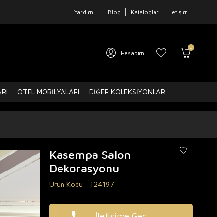
Yardım
Blog
Kataloglar
İletişim
0
Hesabım
ARI
OTEL MOBILYALARI
DIĞER KOLEKSIYONLAR
Kasempa Salon
Dekorasyonu
Ürün Kodu :
T24197
İletişime Geç