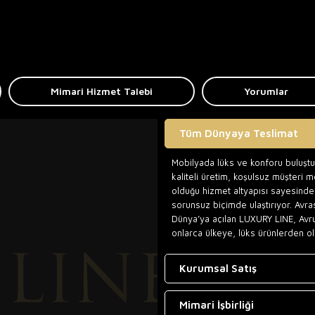
Mimari Hizmet Talebi
Yorumlar
Tüm Dünyaya Teslimat
Mobilyada lüks ve konforu buluşt
kaliteli üretim, koşulsuz müşteri 
olduğu hizmet altyapısı sayesinde,
sorunsuz biçimde ulaştırıyor. Avra
Dünya’ya açılan LUXURY LINE, Avr
onlarca ülkeye, lüks ürünlerden ol
Kurumsal Satış
Mimari İşbirliği