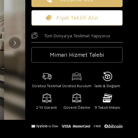
Fiyat Teklifi Alın
Tüm Dünya'ya Teslimat Yapıyoruz
Mimari Hizmet Talebi
Ücretsiz Teslimat
Ücretsiz Kurulum
İade & Değişim
2 Yıl Garanti
Güvenli Ödeme
9 Taksit İmkanı