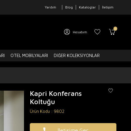
Yardım
Blog
Kataloglar
İletişim
0
Hesabım
ARI
OTEL MOBILYALARI
DIĞER KOLEKSIYONLAR
Kapri Konferans
Koltuğu
Ürün Kodu :
9802
İletişime Geç