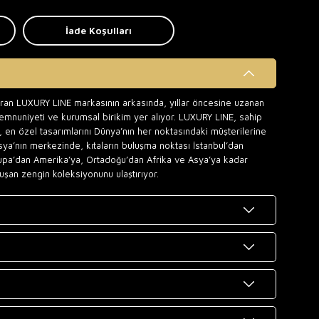
İade Koşulları
uran LUXURY LINE markasının arkasında, yıllar öncesine uzanan
memnuniyeti ve kurumsal birikim yer alıyor. LUXURY LINE, sahip
 en özel tasarımlarını Dünya’nın her noktasındaki müşterilerine
sya’nın merkezinde, kıtaların buluşma noktası İstanbul’dan
upa’dan Amerika’ya, Ortadoğu’dan Afrika ve Asya’ya kadar
uşan zengin koleksiyonunu ulaştırıyor.