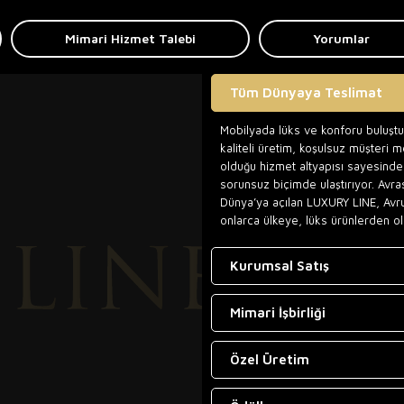
Mimari Hizmet Talebi
Yorumlar
Tüm Dünyaya Teslimat
Mobilyada lüks ve konforu buluşt
kaliteli üretim, koşulsuz müşteri 
olduğu hizmet altyapısı sayesinde,
sorunsuz biçimde ulaştırıyor. Avra
Dünya’ya açılan LUXURY LINE, Avr
onlarca ülkeye, lüks ürünlerden ol
Kurumsal Satış
Mimari İşbirliği
Özel Üretim