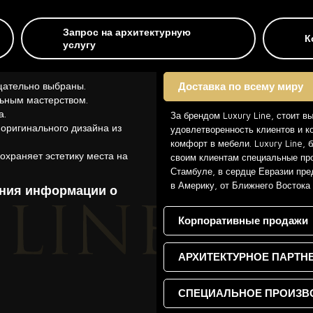
Запрос на архитектурную
К
услугу
щательно выбраны.
Доставка по всему миру
ьным мастерством.
а.
За брендом Luxury Line, стоит в
 оригинального дизайна из
удовлетворенность клиентов и к
комфорт в мебели. Luxury Line,
охраняет эстетику места на
своим клиентам специальные про
Стамбуле, в сердце Евразии пре
в Америку, от Ближнего Востока
ения информации о
Корпоративные продажи
АРХИТЕКТУРНОЕ ПАРТН
СПЕЦИАЛЬНОЕ ПРОИЗВ