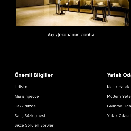
Açı Декорация лобби
Önemli Bilgliler
Yatak Od
İletişim
Klasik Yatak 
Мы в прессе
Modern Yata
Hakkımızda
Giyinme Odal
Satış Sözleşmesi
Yatak Odası 
Sıkça Sorulan Sorular