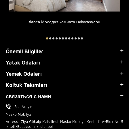
Blanca Молодая комната Dekorasyonu
Önemli Bilgliler
Yatak Odaları
Yemek Odaları
Koltuk Takımları
связаться с нами
Bizi Arayın
Masko Mobilya
Adress: Ziya Gökalp Mahallesi. Masko Mobilya Kenti. 11 A-Blok No:5
İkitelli-Başakşehir / İstanbul