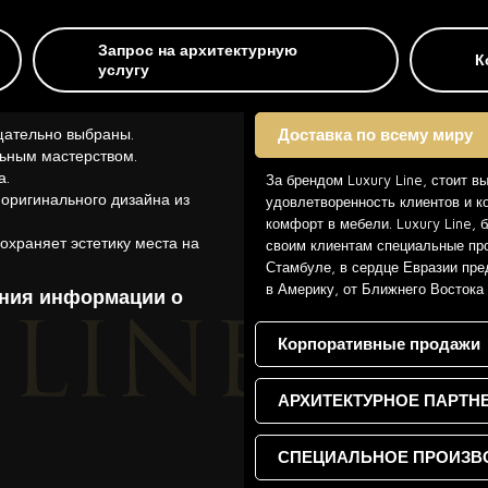
Запрос на архитектурную
К
услугу
щательно выбраны.
Доставка по всему миру
ьным мастерством.
а.
За брендом Luxury Line, стоит в
 оригинального дизайна из
удовлетворенность клиентов и к
комфорт в мебели. Luxury Line,
охраняет эстетику места на
своим клиентам специальные про
Стамбуле, в сердце Евразии пре
в Америку, от Ближнего Востока
ения информации о
Корпоративные продажи
АРХИТЕКТУРНОЕ ПАРТН
СПЕЦИАЛЬНОЕ ПРОИЗВ