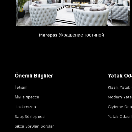
Marapas Украшение гостиной
Önemli Bilgliler
Yatak Od
İletişim
Klasik Yatak 
Мы в прессе
Modern Yata
Hakkımızda
Giyinme Odal
Satış Sözleşmesi
Yatak Odası 
Sıkça Sorulan Sorular