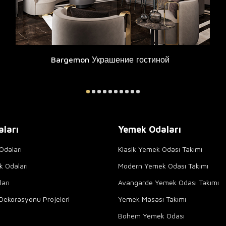
Bargemon Украшение гостиной
aları
Yemek Odaları
Odaları
Klasik Yemek Odası Takımı
k Odaları
Modern Yemek Odası Takımı
arı
Avangarde Yemek Odası Takımı
Dekorasyonu Projeleri
Yemek Masası Takımı
Bohem Yemek Odası