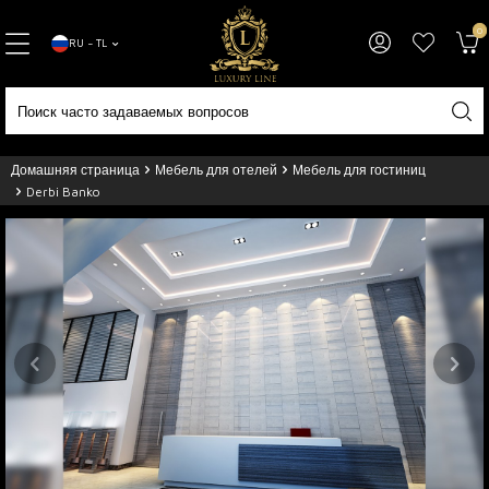
0
RU − TL
Домашняя страница
Мебель для отелей
Мебель для гостиниц
Derbi Banko