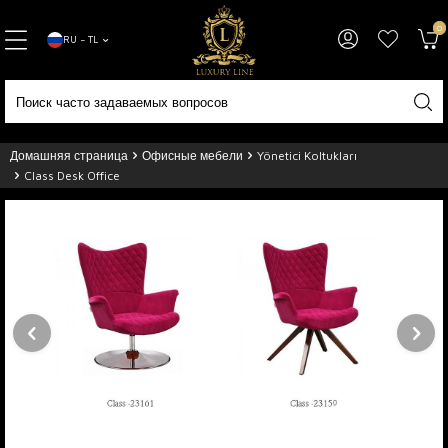
0
RU − TL
Домашняя страница
Офисные мебели
Yönetici Koltukları
Class Desk Office