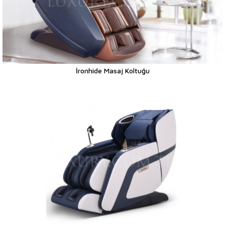
İronhide Masaj Koltuğu