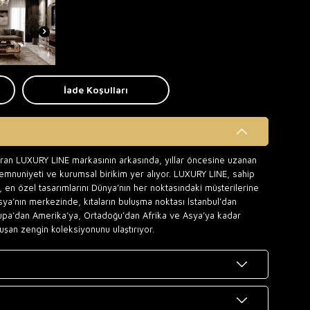
İade Koşulları
uran LUXURY LINE markasının arkasında, yıllar öncesine uzanan
memnuniyeti ve kurumsal birikim yer alıyor. LUXURY LINE, sahip
 en özel tasarımlarını Dünya’nın her noktasındaki müşterilerine
sya’nın merkezinde, kıtaların buluşma noktası İstanbul’dan
upa’dan Amerika’ya, Ortadoğu’dan Afrika ve Asya’ya kadar
uşan zengin koleksiyonunu ulaştırıyor.