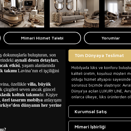
Mimari Hizmet Talebi
Yorumlar
ş dokunuşlarla buluşturan, son
Tüm Dünyaya Teslimat
erindeki
aynali desen detayları
,
ıcak etkisi
, yaşam alanlarında
Mobilyada lüks ve konforu buluşt
uk takımı
Lavina’nın el işçiliğini
kaliteli üretim, koşulsuz müşteri 
olduğu hizmet altyapısı sayesinde,
avina, özellikle
villa, büyük
sorunsuz biçimde ulaştırıyor. Avra
ik çizgileri seven ancak güncel
Dünya’ya açılan LUXURY LINE, Avr
klasik koltuk takımı
dır. Kişiye
onlarca ülkeye, lüks ürünlerden ol
l,
özel tasarım mobilya
anlayışını
rkiye’den dünyanın her yerine
Kurumsal Satış
Mimari İşbirliği
 mu?