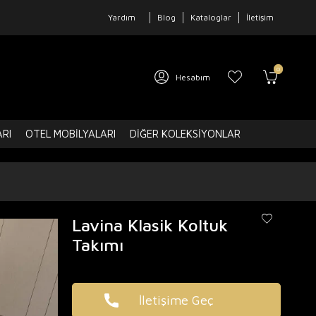
Yardım
Blog
Kataloglar
İletişim
0
Hesabım
ARI
OTEL MOBILYALARI
DIĞER KOLEKSIYONLAR
Lavina Klasik Koltuk
Takımı
İletişime Geç