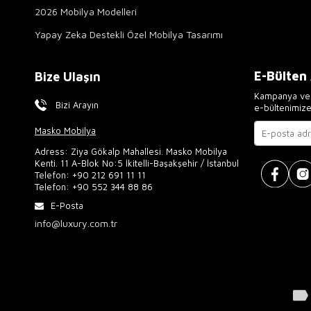
2026 Mobilya Modelleri
Yapay Zeka Destekli Özel Mobilya Tasarımı
E-Bülten
Bize Ulaşın
Kampanya ve 
Bizi Arayın
e-bültenimiz
Masko Mobilya
Adress: Ziya Gökalp Mahallesi. Masko Mobilya
Kenti. 11 A-Blok No:5 İkitelli-Başakşehir / İstanbul
Telefon:
+90 212 691 11 11
Telefon:
+90 552 344 88 86
E-Posta
info@luxury.com.tr