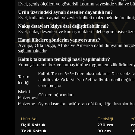
Evet, geniş ölçüleri ve gösterişli tasarımı sayesinde villa ve 
Ürün üzerindeki aynalı desenler dayanıklı mı?
Evet, kullanılan aynalı yüzeyler kaliteli malzemelerle üretilm
Nakış detayları kişiye özel değiştirilebilir mi?
Evet, nakış desenleri ve kumaş renkleri talebe göre kişiye özel 
Hangi ülkelere gönderim yapıyorsunuz?
Avrupa, Orta Doğu, Afrika ve Amerika dahil dünyanın birço
sağlanmaktadır.
Koltuk takımının temizliği nasıl yapılmalıdır?
Yumuşak nemli bez ve kumaş türüne uygun temizlik ürünleriyl
Koltuk Takımı 3+3+1'den oluşmaktadır. Dilerseniz f
Takım
alabilirsiniz. Orta Ve Yan Sehpa fiyata dahil değildi
İçeriği
sunulmuştur.
İskelet
Gürgen ağacından.
Malzemesi
Malzeme
Oyma kısımları poliüretan döküm, diğer kısımlar bo
Ürün Adı
Genişliği
Yü
Üçlü Koltuk
270 cm
c
Tekli Koltuk
90 cm
1