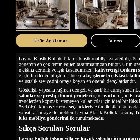
Ürün Açıklaması
Video
Lavina Klasik Koltuk Takımı, klasik mobilya zarafetini çağda
dönemin en çok tercih edilen tasarımlarından biridir. Ürün üz
mekâna derinlik ve ışık kazandırırken;
kahverengi tonların s
güçlü bir denge oluşturur. İnce
nakış işlemeleri
,
Klasik kolt
ve ustalık seviyesini ortaya koyan en önemli detaylardandır.
Gösterişli yapısına rağmen dengeli ve zarif bir duruş sunan L
salonlar ve prestijli konut projeleri
için tasarlanmıştır. Klas
trendlerden kopmak istemeyen kullanıcılar için ideal bir
lüks 
özel ölçü, kumaş ve renk seçenekleriyle üretilebilen bu mode
yansıtır. Türkiye’de üretilen Lavina Klasik Koltuk Takımı,
Tü
lüks mobilya gönderimi
ile sunulmaktadır.
Sıkça Sorulan Sorular
Lavina koltuk takımı villa ve büyük salonlar için uygun