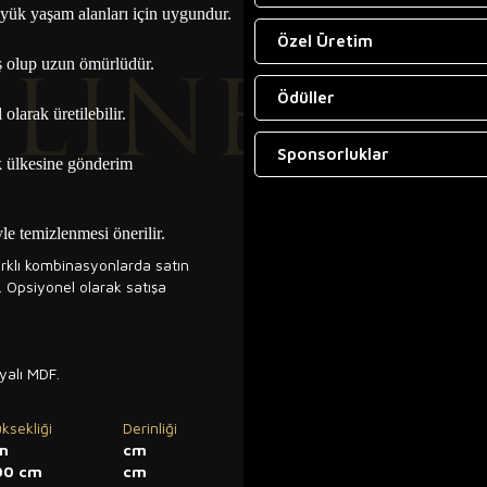
büyük yaşam alanları için uygundur.
Özel Üretim
iş olup uzun ömürlüdür.
Ödüller
olarak üretilebilir.
Sponsorluklar
k ülkesine gönderim
e temizlenmesi önerilir.
arklı kombinasyonlarda satın
r. Opsiyonel olarak satışa
yalı MDF.
ksekliği
Derinliği
m
cm
00 cm
cm