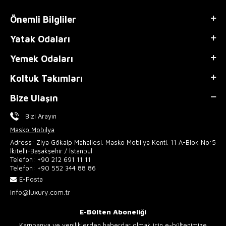
Önemli Bilgliler
Yatak Odaları
Yemek Odaları
Koltuk Takımları
Bize Ulaşın
Bizi Arayın
Masko Mobilya
Adress: Ziya Gökalp Mahallesi. Masko Mobilya Kenti. 11 A-Blok No:5
İkitelli-Başakşehir / İstanbul
Telefon:
+90 212 691 11 11
Telefon:
+90 552 344 88 86
E-Posta
info@luxury.com.tr
E-Bülten Aboneliği
Kampanya ve yeniliklerden haberdar olmak için e-bültenimize