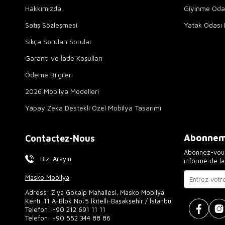
Hakkımızda
Giyinme Odal
Satış Sözleşmesi
Yatak Odası 
Sıkça Sorulan Sorular
Garanti ve İade Koşulları
Ödeme Bilgileri
2026 Mobilya Modelleri
Yapay Zeka Destekli Özel Mobilya Tasarımı
Abonneme
Contactez-Nous
Abonnez-vous
Bizi Arayın
informé de l
Masko Mobilya
Adress: Ziya Gökalp Mahallesi. Masko Mobilya
Kenti. 11 A-Blok No:5 İkitelli-Başakşehir / İstanbul
Telefon:
+90 212 691 11 11
Telefon:
+90 552 344 88 86