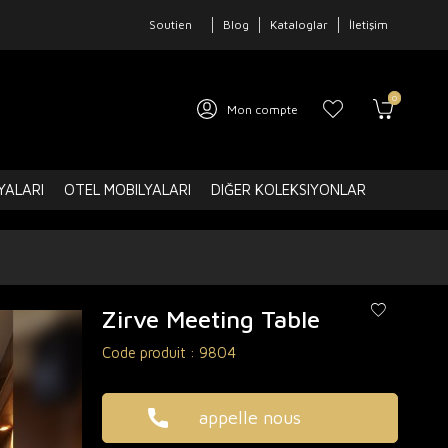
Soutien
Blog
Kataloglar
İletişim
0
Mon compte
YALARI
OTEL MOBILYALARI
DIĞER KOLEKSIYONLAR
Zirve Meeting Table
Code produit :
9804
appelle nous