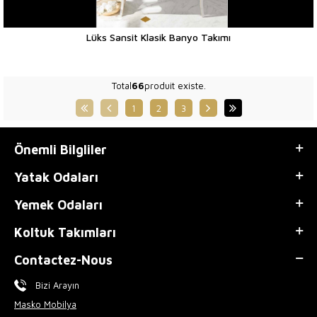
Lüks Sansit Klasik Banyo Takımı
Total
66
produit existe.
1
2
3
Önemli Bilgliler
Yatak Odaları
Yemek Odaları
Koltuk Takımları
Contactez-Nous
Bizi Arayın
Masko Mobilya