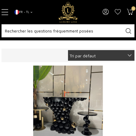
0
FR − TL
Page d'accueil
Accessoires
Meubles de Bain