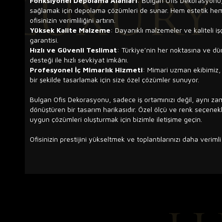
Fonksiyonel Depolama Alanları
: Bulgan Ofis Dekorasyonu,
sağlamak için depolama çözümleri de sunar. Hem estetik hem 
ofisinizin verimliliğini artırın.
Yüksek Kalite Malzeme
: Dayanıklı malzemeler ve kaliteli işç
garantisi.
Hızlı ve Güvenli Teslimat
: Türkiye’nin her noktasına ve dün
desteği ile hızlı sevkiyat imkânı.
Profesyonel İç Mimarlık Hizmeti
: Mimari uzman ekibimiz, o
bir şekilde tasarlamak için size özel çözümler sunuyor.
Bulgan Ofis Dekorasyonu, sadece iş ortamınızı değil, aynı za
dönüştüren bir tasarım harikasıdır. Özel ölçü ve renk seçenekler
uygun çözümleri oluşturmak için bizimle iletişime geçin.
Ofisinizin prestijini yükseltmek ve toplantılarınızı daha veriml