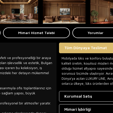
Mimari Hizmet Talebi
Yorumlar
Tüm Dünyaya Teslimat
feti ve profesyonelliği bir araya
Mobilyada lüks ve konforu buluşt
olan işlevsellik ve estetik, Bulgan
kaliteli üretim, koşulsuz müşteri 
ası içeren bu koleksiyon, iş
olduğu hizmet altyapısı sayesinde,
ofisinizdeki her detayın mükemmel
sorunsuz biçimde ulaştırıyor. Avra
Dünya’ya açılan LUXURY LINE, Avr
onlarca ülkeye, lüks ürünlerden ol
sarımıyla ofis toplantılarınız için
e sağlam yapısı, büyük
Kurumsal Satış
profesyonel bir atmosfer yaratır.
Mimari İşbirliği