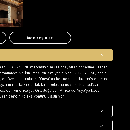
İade Koşulları
uran LUXURY LINE markasının arkasında, yıllar öncesine uzanan
memnuniyeti ve kurumsal birikim yer alıyor. LUXURY LINE, sahip
 en özel tasarımlarını Dünya’nın her noktasındaki müşterilerine
sya’nın merkezinde, kıtaların buluşma noktası İstanbul’dan
upa’dan Amerika’ya, Ortadoğu’dan Afrika ve Asya’ya kadar
uşan zengin koleksiyonunu ulaştırıyor.