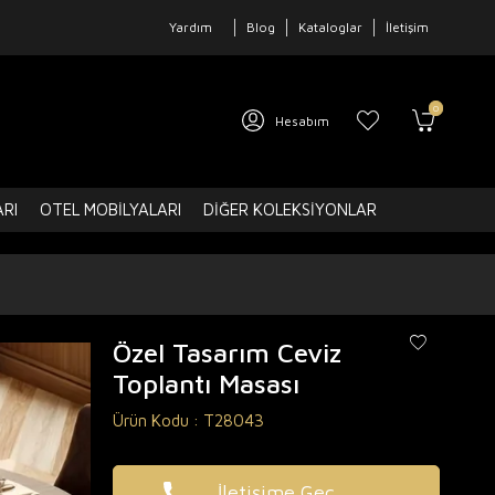
Yardım
Blog
Kataloglar
İletişim
0
Hesabım
ARI
OTEL MOBILYALARI
DIĞER KOLEKSIYONLAR
Özel Tasarım Ceviz
Toplantı Masası
Ürün Kodu :
T28043
İletişime Geç