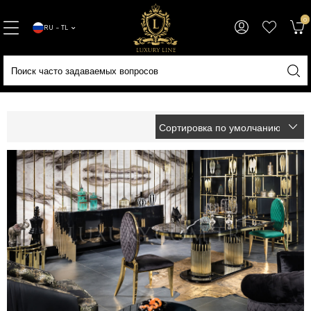
0
RU − TL
Домашняя страница
Online Satış
Гостиная мебель