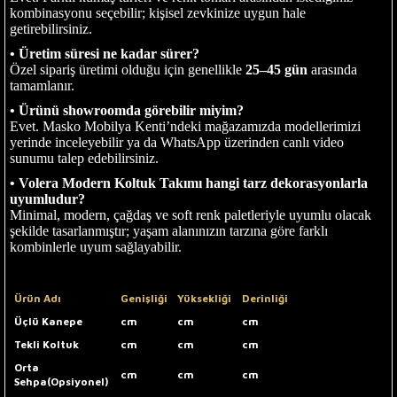
kombinasyonu seçebilir; kişisel zevkinize uygun hale
getirebilirsiniz.
• Üretim süresi ne kadar sürer?
Özel sipariş üretimi olduğu için genellikle
25–45 gün
arasında
tamamlanır.
• Ürünü showroomda görebilir miyim?
Evet. Masko Mobilya Kenti’ndeki mağazamızda modellerimizi
yerinde inceleyebilir ya da WhatsApp üzerinden canlı video
sunumu talep edebilirsiniz.
• Volera Modern Koltuk Takımı hangi tarz dekorasyonlarla
uyumludur?
Minimal, modern, çağdaş ve soft renk paletleriyle uyumlu olacak
şekilde tasarlanmıştır; yaşam alanınızın tarzına göre farklı
kombinlerle uyum sağlayabilir.
Ürün Adı
Genişliği
Yüksekliği
Derinliği
Üçlü Kanepe
cm
cm
cm
Tekli Koltuk
cm
cm
cm
Orta
cm
cm
cm
Sehpa(Opsiyonel)