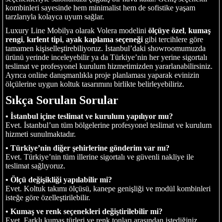
kombinleri sayesinde hem minimalist hem de sofistike yaşam
tarzlarıyla kolayca uyum sağlar.
Luxury Line Mobilya olarak Volera modelini
ölçüye özel
,
kumaş
rengi
,
kırlent tipi
,
ayak kaplama seçeneği
gibi tercihlere göre
tamamen kişiselleştirebiliyoruz. İstanbul’daki showroomumuzda
ürünü yerinde inceleyebilir ya da Türkiye’nin her yerine sigortalı
teslimat ve profesyonel kurulum hizmetimizden yararlanabilirsiniz.
Ayrıca online danışmanlıkla proje planlaması yaparak evinizin
ölçülerine uygun koltuk tasarımını birlikte belirleyebiliriz.
Sıkça Sorulan Sorular
• İstanbul içine teslimat ve kurulum yapılıyor mu?
Evet. İstanbul’un tüm bölgelerine profesyonel teslimat ve kurulum
hizmeti sunulmaktadır.
• Türkiye’nin diğer şehirlerine gönderim var mı?
Evet. Türkiye’nin tüm illerine sigortalı ve güvenli nakliye ile
teslimat sağlıyoruz.
• Ölçü değişikliği yapılabilir mi?
Evet. Koltuk takımı ölçüsü, kanepe genişliği ve modül kombinleri
isteğe göre özelleştirilebilir.
• Kumaş ve renk seçenekleri değiştirilebilir mi?
Evet. Farklı kumaş türleri ve renk tonları arasından istediğiniz