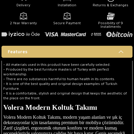
Delivery
Installation
Returns & Exchanges
2 Year Warranty
Secure Payment
Possibility of 9
Installments
Features
- All materials used in this product have been carefully selected.
- Produced by the best furniture masters of Turkey with perfect
workmanship.
- There are no substances harmful to human health in its contents.
- It is one of the best quality and original design examples of Turkish
Furniture.
- It is a comfortable, stylish and original design that keeps the aesthetic of
the place on the front.
Volera Modern Koltuk Takımı
Volera Modern Koltuk Takımı, modern yaşam alanları ve şık iç
dekorasyonlar için tasarlanmış premium bir mobilya çözümüdür.
Zarif çizgileri, ergonomik oturum konforu ve modern kumaş
seçenekleriyle salonunuza çağdaş bir hava katar. Geniş seçenekli