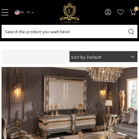
0
EN − TL
Home Page
Living Room
Tv Units