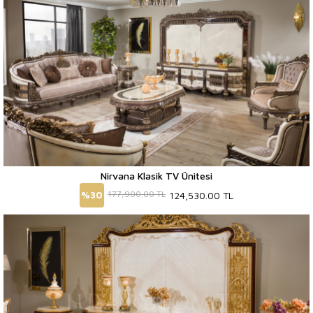
Nirvana Klasik TV Ünitesi
177,900.00
TL
%
30
124,530.00
TL