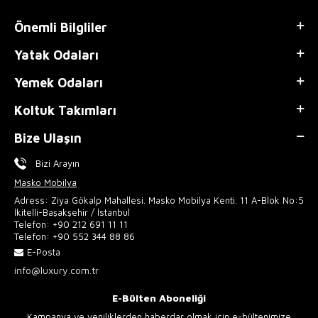
Önemli Bilgliler
Yatak Odaları
Yemek Odaları
Koltuk Takımları
Bize Ulaşın
Bizi Arayın
Masko Mobilya
Adress: Ziya Gökalp Mahallesi. Masko Mobilya Kenti. 11 A-Blok No:5
İkitelli-Başakşehir / İstanbul
Telefon:
+90 212 691 11 11
Telefon:
+90 552 344 88 86
E-Posta
info@luxury.com.tr
E-Bülten Aboneliği
Kampanya ve yeniliklerden haberdar olmak için e-bültenimize