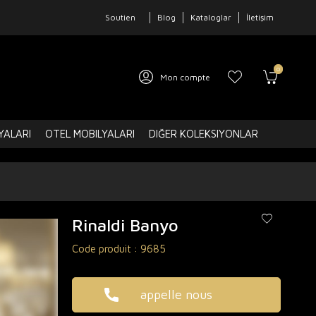
Soutien
Blog
Kataloglar
İletişim
0
Mon compte
YALARI
OTEL MOBILYALARI
DIĞER KOLEKSIYONLAR
Rinaldi Banyo
Code produit :
9685
appelle nous