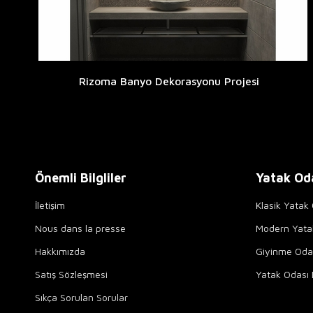
Rizoma Banyo Dekorasyonu Projesi
Önemli Bilgliler
Yatak Od
İletişim
Klasik Yatak 
Nous dans la presse
Modern Yata
Hakkımızda
Giyinme Odal
Satış Sözleşmesi
Yatak Odası 
Sıkça Sorulan Sorular