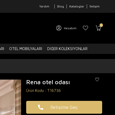
Yardım
Blog
Kataloglar
İletişim
0
Hesabım
ARI
OTEL MOBILYALARI
DIĞER KOLEKSIYONLAR
Rena otel odası
Ürün Kodu :
T16736
İletişime Geç