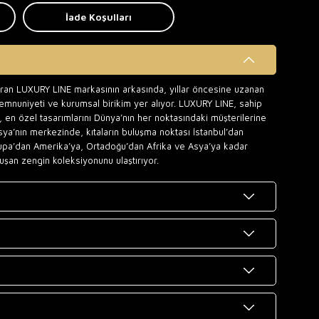
İade Koşulları
uran LUXURY LINE markasının arkasında, yıllar öncesine uzanan
memnuniyeti ve kurumsal birikim yer alıyor. LUXURY LINE, sahip
 en özel tasarımlarını Dünya’nın her noktasındaki müşterilerine
sya’nın merkezinde, kıtaların buluşma noktası İstanbul’dan
upa’dan Amerika’ya, Ortadoğu’dan Afrika ve Asya’ya kadar
uşan zengin koleksiyonunu ulaştırıyor.