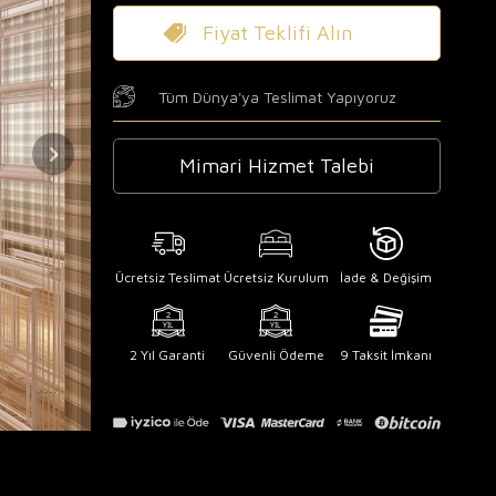
Fiyat Teklifi Alın
Tüm Dünya'ya Teslimat Yapıyoruz
Mimari Hizmet Talebi
Ücretsiz Teslimat
Ücretsiz Kurulum
İade & Değişim
2 Yıl Garanti
Güvenli Ödeme
9 Taksit İmkanı