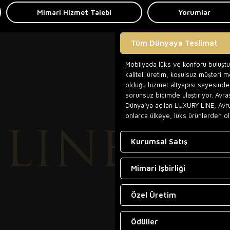
Mimari Hizmet Talebi
Yorumlar
Tüm Dünyaya Teslimat
Mobilyada lüks ve konforu buluşt
kaliteli üretim, koşulsuz müşteri 
olduğu hizmet altyapısı sayesinde,
sorunsuz biçimde ulaştırıyor. Avra
Dünya’ya açılan LUXURY LINE, Avr
onlarca ülkeye, lüks ürünlerden ol
Kurumsal Satış
Mimari İşbirliği
Özel Üretim
Ödüller