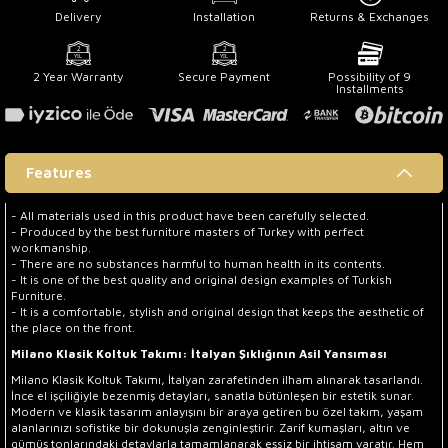
Delivery
Installation
Returns & Exchanges
2 Year Warranty
Secure Payment
Possibility of 9
Installments
Features
- All materials used in this product have been carefully selected.
- Produced by the best furniture masters of Turkey with perfect
workmanship.
- There are no substances harmful to human health in its contents.
- It is one of the best quality and original design examples of Turkish
Furniture.
- It is a comfortable, stylish and original design that keeps the aesthetic of
the place on the front.
Milano Klasik Koltuk Takımı: İtalyan Şıklığının Asil Yansıması
Milano Klasik Koltuk Takımı, İtalyan zarafetinden ilham alınarak tasarlandı.
İnce el işçiliğiyle bezenmiş detayları, sanatla bütünleşen bir estetik sunar.
Modern ve klasik tasarım anlayışını bir araya getiren bu özel takım, yaşam
alanlarınızı sofistike bir dokunuşla zenginleştirir. Zarif kumaşları, altın ve
gümüş tonlarındaki detaylarla tamamlanarak eşsiz bir ihtişam yaratır. Hem