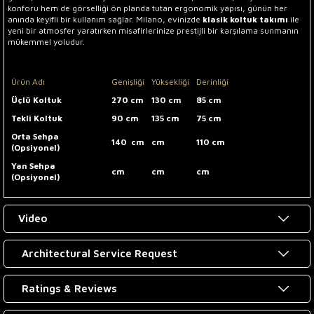
konforu hem de görselliği ön planda tutan ergonomik yapısı, günün her
anında keyifli bir kullanım sağlar. Milano, evinizde
klasik koltuk takımı
ile
yeni bir atmosfer yaratırken misafirlerinize prestijli bir karşılama sunmanın
mükemmel yoludur.
Ürün Adı
Genişliği
Yüksekliği
Derinliği
Üçlü Koltuk
270 cm
130 cm
85 cm
Tekli Koltuk
90 cm
135 cm
75 cm
Orta Sehpa
140 cm
cm
110 cm
(Opsiyonel)
Yan Sehpa
cm
cm
cm
(Opsiyonel)
Video
Architectural Service Request
Ratings & Reviews