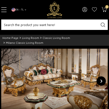
0
EN − TL
Home Page
Living Room
Classic Living Room
Milano Classic Living Room