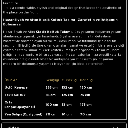
Furniture.
- It is a comfortable, stylish and original design that keeps the aesthetic of
the place on the front.
Hazar Siyah ve Altın Klasik Koltuk Takımı: Zarafetin ve İhtişamın
Buluşması
Hazar Siyah ve Altın
Klasik Koltuk Takımı
, lüks yaşamın ihtişamını yaşam
alanlarınıza taşımak için tasarlandı. Siyahın asaletini, altın detayların
zarafetiyle harmanlayan bu takım, klasik mobilya tutkunları için özel bir
seçimdir. El işçiliğiyle öne çıkan oymaları, sanat ve ustalığın bir araya geldiği
eşsiz bir estetik sunar. Yüksek kaliteli kumaşı ve ergonomik tasarımı, hem
şıklığı hem de konforu bir arada yaşatır. Hazar, salonlarınıza prestij katarken,
misafirleriniz için unutulmaz bir ambiyans yaratır. Geçmişin ihtişamını
modern bir dokunuşla yaşamak isteyenler için ideal bir tercihtir.
Ürün Adı
Genişliği
Yüksekliği
Derinliği
Üçlü Kanepe
265 cm
132 cm
120 cm
Tekli Koltuk
85 cm
125 cm
75 cm
Orta
100 cm
53 cm
175 cm
Sehpa(Opsiyonel)
Yan Sehpa(Opsiyonel)
70 cm
61 cm
70 cm