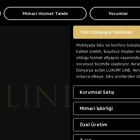
Mimari Hizmet Talebi
Yorumlar
Tüm Dünyaya Teslimat
Mobilyada lüks ve konforu buluşt
kaliteli üretim, koşulsuz müşteri 
olduğu hizmet altyapısı sayesinde,
sorunsuz biçimde ulaştırıyor. Avra
Dünya’ya açılan LUXURY LINE, Avr
onlarca ülkeye, lüks ürünlerden ol
Kurumsal Satış
Mimari İşbirliği
Özel Üretim