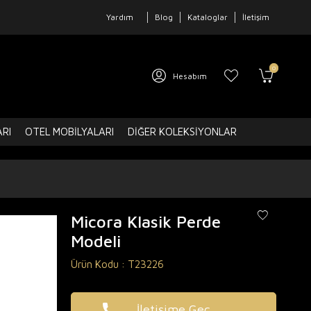
Yardım
Blog
Kataloglar
İletişim
0
Hesabım
ARI
OTEL MOBILYALARI
DIĞER KOLEKSIYONLAR
Micora Klasik Perde
Modeli
Ürün Kodu :
T23226
İletişime Geç