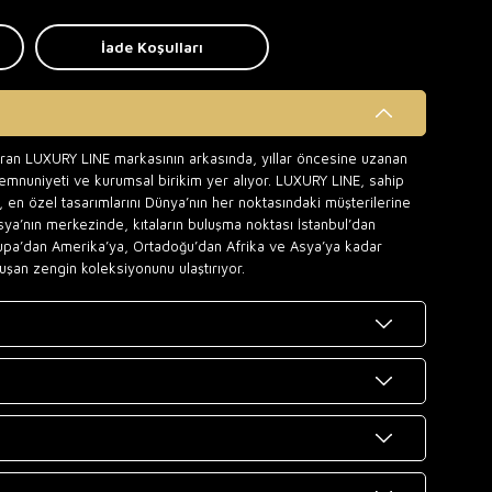
İade Koşulları
uran LUXURY LINE markasının arkasında, yıllar öncesine uzanan
memnuniyeti ve kurumsal birikim yer alıyor. LUXURY LINE, sahip
 en özel tasarımlarını Dünya’nın her noktasındaki müşterilerine
sya’nın merkezinde, kıtaların buluşma noktası İstanbul’dan
upa’dan Amerika’ya, Ortadoğu’dan Afrika ve Asya’ya kadar
uşan zengin koleksiyonunu ulaştırıyor.