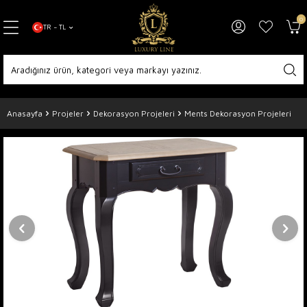
0
TR − TL
Anasayfa
Projeler
Dekorasyon Projeleri
Ments Dekorasyon Projeleri