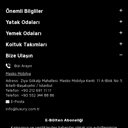
Önemli Bilgliler
Yatak Odaları
Yemek Odaları
Koltuk Takımları
Bize Ulaşın
Bizi Arayın
Masko Mobilya
Adress: Ziya Gökalp Mahallesi. Masko Mobilya Kenti. 11 A-Blok No:5
İkitelli-Başakşehir / İstanbul
Telefon:
+90 212 691 11 11
Telefon:
+90 552 344 88 86
E-Posta
info@luxury.com.tr
E-Bülten Aboneliği
Kampanya ve yeniliklerden haberdar olmak için e-bültenimize