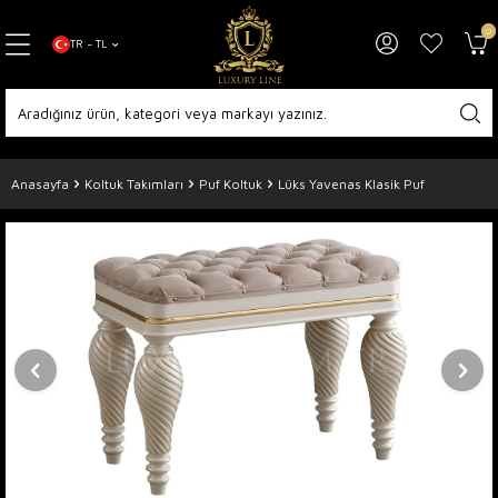
0
TR − TL
Anasayfa
Koltuk Takımları
Puf Koltuk
Lüks Yavenas Klasik Puf