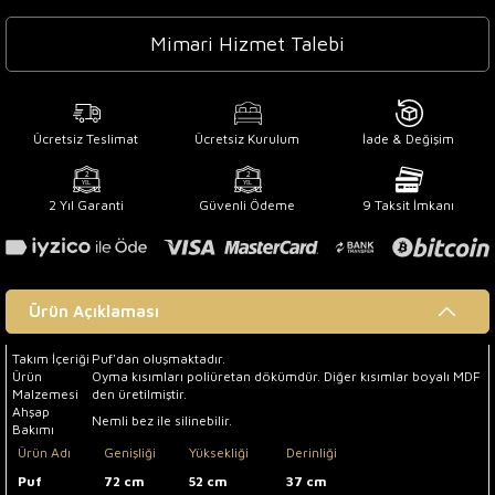
Mimari Hizmet Talebi
Ücretsiz Teslimat
Ücretsiz Kurulum
İade & Değişim
2 Yıl Garanti
Güvenli Ödeme
9 Taksit İmkanı
Ürün Açıklaması
Takım İçeriği
Puf'dan oluşmaktadır.
Ürün
Oyma kısımları poliüretan dökümdür. Diğer kısımlar boyalı MDF
Malzemesi
den üretilmiştir.
Ahşap
Nemli bez ile silinebilir.
Bakımı
Ürün Adı
Genişliği
Yüksekliği
Derinliği
Puf
72 cm
52 cm
37 cm