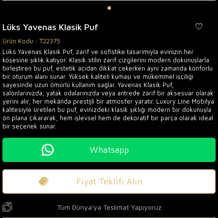
Lüks Yavenas Klasik Puf
Ürün Kodu :
T22375
Lüks Yavenas Klasik Puf, zarif ve sofistike tasarımıyla evinizin her
köşesine şıklık katıyor. Klasik stilin zarif çizgilerini modern dokunuşlarla
birleştiren bu puf, estetik açıdan dikkat çekerken aynı zamanda konforlu
bir oturum alanı sunar. Yüksek kaliteli kumaşı ve mükemmel işçiliği
sayesinde uzun ömürlü kullanım sağlar. Yavenas Klasik Puf,
salonlarınızda, yatak odalarınızda veya antrede zarif bir aksesuar olarak
yerini alır, her mekânda prestijli bir atmosfer yaratır. Luxury Line Mobilya
kalitesiyle üretilen bu puf, evinizdeki klasik şıklığı modern bir dokunuşla
ön plana çıkararak, hem işlevsel hem de dekoratif bir parça olarak ideal
bir seçenek sunar.
Whatsapp
Fiyat Teklifi Alın
Tüm Dünya'ya Teslimat Yapıyoruz