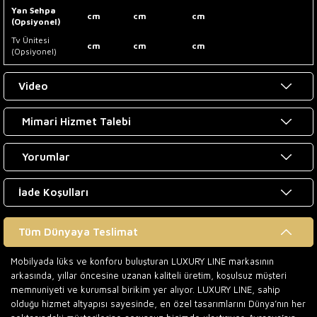
Yan Sehpa
cm
cm
cm
(Opsiyonel)
Tv Ünitesi
cm
cm
cm
(Opsiyonel)
Video
Mimari Hizmet Talebi
Yorumlar
İade Koşulları
Tüm Dünyaya Teslimat
Mobilyada lüks ve konforu buluşturan LUXURY LINE markasının
arkasında, yıllar öncesine uzanan kaliteli üretim, koşulsuz müşteri
memnuniyeti ve kurumsal birikim yer alıyor. LUXURY LINE, sahip
olduğu hizmet altyapısı sayesinde, en özel tasarımlarını Dünya’nın her