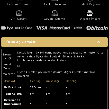
Ücretsiz Teslimat
Ücretsiz Kurulum
İade & Değişim
2 Yıl Garanti
Güvenli Ödeme
9 Taksit İmkanı
Ürün Açıklaması
Koltuk Takımı 3+3+1 kombinasyonunda satışa sunulmuştur. Orta
Takım
ve yan sehpa fiyata dahil değildir. Dilerseniz farklı
İçeriği
kombinasyonlarda satın alabilirsiniz.
İskelet
Mdf
Malzemesi
Oyma kısımları poliüretan döküm, diğer kısımları mdf lake
Malzeme
boyalıdır.
Ürün Adı
Genişliği
Yüksekliği
Derinliği
Üçlü Koltuk
260 cm
cm
cm
Tekli Koltuk
cm
cm
cm
Orta Sehpa
cm
cm
cm
(Opsiyonel)