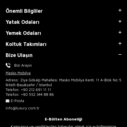
Önemli Bilgliler
Yatak Odaları
Yemek Odaları
Koltuk Takımları
Bize Ulaşın
Bizi Arayın
Masko Mobilya
Adress: Ziya Gökalp Mahallesi. Masko Mobilya Kenti. 11 A-Blok No:5
İkitelli-Başakşehir / İstanbul
Telefon:
+90 212 691 11 11
Telefon:
+90 552 344 88 86
E-Posta
info@luxury.com.tr
E-Bülten Aboneliği
Kampanya ve yeniliklerden haberdar olmak için e-bültenimize