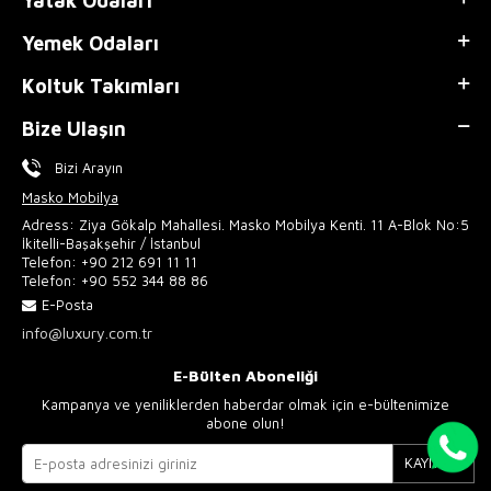
Yatak Odaları
Yemek Odaları
Koltuk Takımları
Bize Ulaşın
Bizi Arayın
Masko Mobilya
Adress: Ziya Gökalp Mahallesi. Masko Mobilya Kenti. 11 A-Blok No:5
İkitelli-Başakşehir / İstanbul
Telefon:
+90 212 691 11 11
Telefon:
+90 552 344 88 86
E-Posta
info@luxury.com.tr
E-Bülten Aboneliği
Kampanya ve yeniliklerden haberdar olmak için e-bültenimize
abone olun!
KAYIT OL