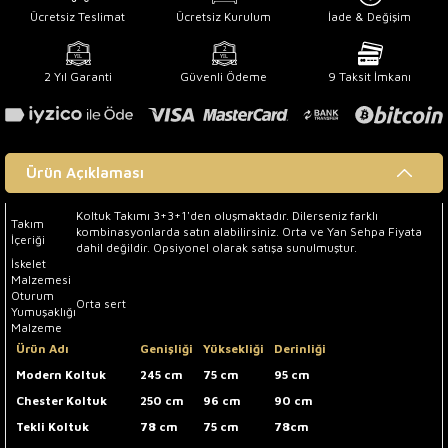
Ücretsiz Teslimat
Ücretsiz Kurulum
İade & Değişim
2 Yıl Garanti
Güvenli Ödeme
9 Taksit İmkanı
Ürün Açıklaması
Koltuk Takımı 3+3+1'den oluşmaktadır. Dilerseniz farklı
Takım
kombinasyonlarda satın alabilirsiniz. Orta ve Yan Sehpa Fiyata
İçeriği
dahil değildir. Opsiyonel olarak satışa sunulmuştur.
İskelet
Malzemesi
Oturum
Orta sert
Yumuşaklığı
Malzeme
Ürün Adı
Genişliği
Yüksekliği
Derinliği
Modern Koltuk
245 cm
75 cm
95 cm
Chester Koltuk
250 cm
96 cm
90 cm
Tekli Koltuk
78 cm
75 cm
78cm