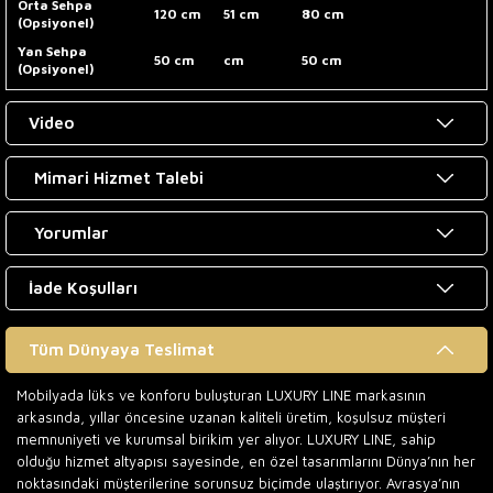
Orta Sehpa
120 cm
51 cm
80 cm
(Opsiyonel)
Yan Sehpa
50 cm
cm
50 cm
(Opsiyonel)
Video
Mimari Hizmet Talebi
Yorumlar
İade Koşulları
Tüm Dünyaya Teslimat
Mobilyada lüks ve konforu buluşturan LUXURY LINE markasının
arkasında, yıllar öncesine uzanan kaliteli üretim, koşulsuz müşteri
memnuniyeti ve kurumsal birikim yer alıyor. LUXURY LINE, sahip
olduğu hizmet altyapısı sayesinde, en özel tasarımlarını Dünya’nın her
noktasındaki müşterilerine sorunsuz biçimde ulaştırıyor. Avrasya’nın