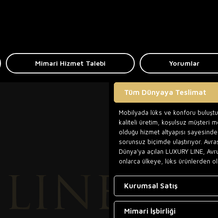
Mimari Hizmet Talebi
Yorumlar
Tüm Dünyaya Teslimat
Mobilyada lüks ve konforu buluşt
kaliteli üretim, koşulsuz müşteri 
olduğu hizmet altyapısı sayesinde,
sorunsuz biçimde ulaştırıyor. Avra
Dünya’ya açılan LUXURY LINE, Avr
onlarca ülkeye, lüks ürünlerden ol
Kurumsal Satış
Mimari İşbirliği