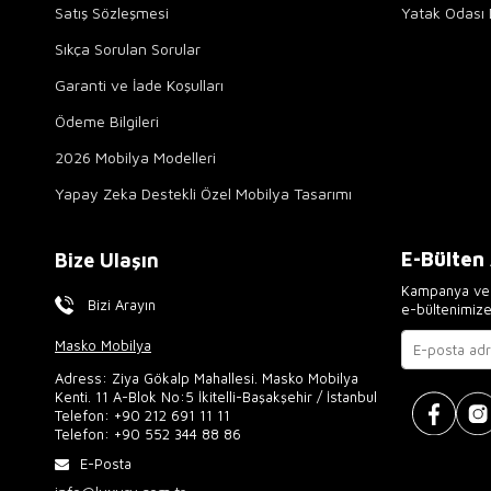
Satış Sözleşmesi
Yatak Odası 
Sıkça Sorulan Sorular
Garanti ve İade Koşulları
Ödeme Bilgileri
2026 Mobilya Modelleri
Yapay Zeka Destekli Özel Mobilya Tasarımı
E-Bülten
Bize Ulaşın
Kampanya ve 
Bizi Arayın
e-bültenimiz
Masko Mobilya
Adress: Ziya Gökalp Mahallesi. Masko Mobilya
Kenti. 11 A-Blok No:5 İkitelli-Başakşehir / İstanbul
Telefon:
+90 212 691 11 11
Telefon:
+90 552 344 88 86
E-Posta