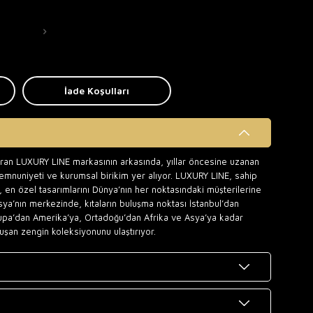
İade Koşulları
uran LUXURY LINE markasının arkasında, yıllar öncesine uzanan
memnuniyeti ve kurumsal birikim yer alıyor. LUXURY LINE, sahip
 en özel tasarımlarını Dünya’nın her noktasındaki müşterilerine
sya’nın merkezinde, kıtaların buluşma noktası İstanbul’dan
upa’dan Amerika’ya, Ortadoğu’dan Afrika ve Asya’ya kadar
uşan zengin koleksiyonunu ulaştırıyor.