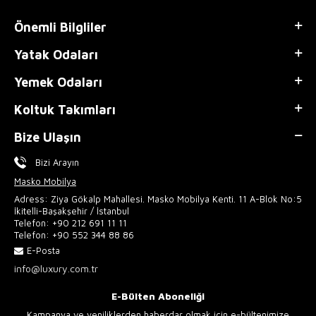
Önemli Bilgliler
Yatak Odaları
Yemek Odaları
Koltuk Takımları
Bize Ulaşın
Bizi Arayın
Masko Mobilya
Adress: Ziya Gökalp Mahallesi. Masko Mobilya Kenti. 11 A-Blok No:5
İkitelli-Başakşehir / İstanbul
Telefon:
+90 212 691 11 11
Telefon:
+90 552 344 88 86
E-Posta
info@luxury.com.tr
E-Bülten Aboneliği
Kampanya ve yeniliklerden haberdar olmak için e-bültenimize