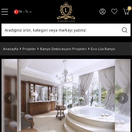
0
TR − TL
Anasayfa
Projeler
Banyo Dekorasyon Projeleri
Evo Lüx Banyo