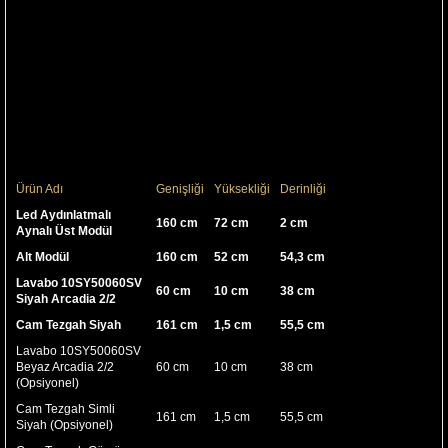
Ağırbaşlı ve sade, uyumlu ve sıradışı banyolar için hayallerinizde yer açın.
Duygulara seslenen estetik anlayışın, eseri seçenekler, sizi şimdi banyolara
çok daha başka bir gözle bakmaya çağırıyor.
Mermerli ürünler doğal malzeme olduğundan farklılık gösterebilir.
Boy dolabında kapak yönü belirtilmelidir.
Modüllerde farklı renk seçenekleri mevcuttur.
Ürünümüz 1. Sınıf malzeme ile üretilmiştir.
Ürünümüzde sağlığa zarar verecek kanserojen madde bulunmamaktadır.
Teknik Özellikler
Şık Klasik Tasarım
2 Yıl Garanti
2019 Model
Ürün Ölçüleri
Ürün Adı
Genişliği
Yüksekliği
Derinliği
Led Aydınlatmalı
160 cm
72 cm
2 cm
Aynalı Üst Modül
Alt Modül
160 cm
52 cm
54,3 cm
Lavabo 10SY50060SV
60 cm
10 cm
38 cm
Siyah Arcadia 2/2
Cam Tezgah Siyah
161 cm
1,5 cm
55,5 cm
Lavabo 10SY50060SV
Beyaz Arcadia 2/2
60 cm
10 cm
38 cm
(Opsiyonel)
Cam Tezgah Simli
161 cm
1,5 cm
55,5 cm
Siyah (Opsiyonel)