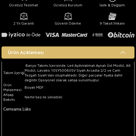
Ücretsiz Teslimat
Ücretsiz Kurulum
İade & Değişim
2 Yıl Garanti
Güvenli Ödeme
9 Taksit İmkanı
Ürün Açıklaması
Banyo Takımı İçerisinde; Led Aydınlatmalı Aynalı Üst Modül, Alt
Modül, Lavabo 10SY50060SV Siyah Arcadia 2/2 ve Cam
Takım İçeriği
Tezgah Siyah'dan oluşmaktadır. Diğer parçalar fiyata dahil
değildir.Opsiyonel olarak satışa sunulmuştur.
Ürün
Boyalı MDF.
Malzemesi
Ahşap
Nemli bez ile silinebilir.
Bakımı
Ürün Satış Durumu
Cemsama Lüks
Banyo Takımı İçerisinde; Led Aydınlatmalı Aynalı Üst Modül,
Alt Modül, Lavabo 10SY50060SV Siyah Arcadia 2/2 ve Cam Tezgah Siyah'dan
oluşmaktadır.
Diğer parçalar fiyata dahil değildir. Opsiyonel olarak satışa sunulmuştur.
Ürün Hakkında Bilgi
Cemsama Lüks
Banyo Takımı
, Özel el işçiliği ile tasarlanmıştır.