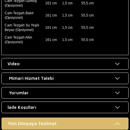
Cam Tezgah Gümüş
161
cm
1,5
cm
55,5
cm
(Opsiyonel)
Cam Tezgah Bakır
161
cm
1,5
cm
55,5
cm
(Opsiyonel)
Cam Tezgah Su Yeşili
161
cm
1,5
cm
55,5
cm
Beyaz (Opsiyonel)
Cam Tezgah Altın
161
cm
1,5
cm
55,5
cm
(Opsiyonel)
Boy Dolabı (Opsiyonel)
35 cm
150 cm
38 cm
Video
Mimari Hizmet Talebi
Yorumlar
İade Koşulları
Tüm Dünyaya Teslimat