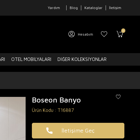
Yardım
Blog
Kataloglar
İletişim
0
Hesabım
ARI
OTEL MOBILYALARI
DIĞER KOLEKSIYONLAR
Boseon Banyo
Ürün Kodu :
T16887
İletişime Geç