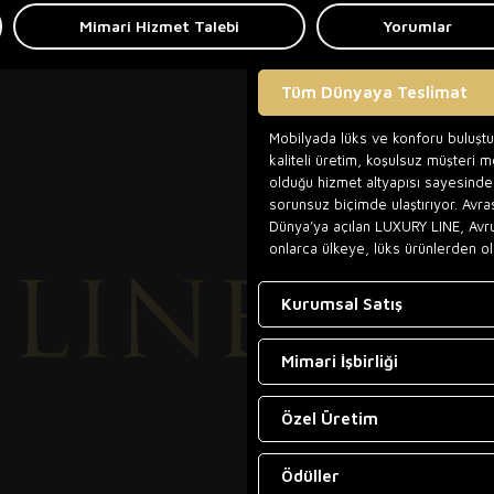
Mimari Hizmet Talebi
Yorumlar
Tüm Dünyaya Teslimat
Mobilyada lüks ve konforu buluşt
kaliteli üretim, koşulsuz müşteri 
olduğu hizmet altyapısı sayesinde,
sorunsuz biçimde ulaştırıyor. Avra
Dünya’ya açılan LUXURY LINE, Avr
onlarca ülkeye, lüks ürünlerden ol
Kurumsal Satış
Mimari İşbirliği
Özel Üretim
Ödüller