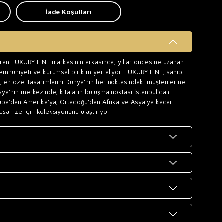
İade Koşulları
uran LUXURY LINE markasının arkasında, yıllar öncesine uzanan
memnuniyeti ve kurumsal birikim yer alıyor. LUXURY LINE, sahip
 en özel tasarımlarını Dünya’nın her noktasındaki müşterilerine
sya’nın merkezinde, kıtaların buluşma noktası İstanbul’dan
upa’dan Amerika’ya, Ortadoğu’dan Afrika ve Asya’ya kadar
uşan zengin koleksiyonunu ulaştırıyor.