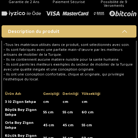
Garantie de 2 Ans
Paiement Sécurisé
Possibilité de 9
Versements
Description du produit
-Tous les matériaux utilisés dans ce produit, sont sélectionnés avec soin.
- Ils sont fabriqués avec une parfaite main-d’œuvre par les meilleurs
artisans de mobilier de la Turquie.
- Ils ne contiennent aucune matière nuisible pour la santé humaine.
- Ils sont parmi les meilleurs exemples du secteur de mobilier de la Turquie
avec une qualité inégale et une conception originale.
- Ils ont une conception confortable, chique et originale, qui privilégie
l’esthétique du local.
Ürün Adı
Genişliği
Derinliği
Yüksekliği
3 lü Zigon Sehpa
cm
cm
cm
Büyük Boy Zigon
55 cm
55 cm
60 cm
Sehpa
Orta Boy Zigon
45 cm
45 cm
55 cm
Sehpa
Küçük Boy Zigon
35 cm
35 cm
50 cm