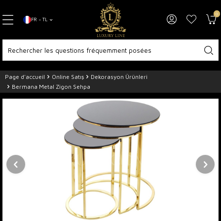
0
FR − TL
Page d'accueil
Online Satış
Dekorasyon Ürünleri
Bermana Metal Zigon Sehpa