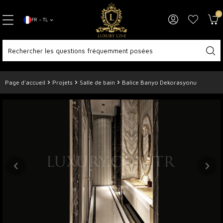
0
FR − TL
Page d'accueil
Projets
Salle de bain
Balice Banyo Dekorasyonu