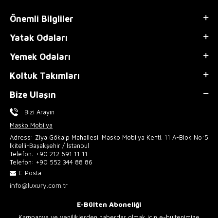
Önemli Bilgliler
Yatak Odaları
Yemek Odaları
Koltuk Takımları
Bize Ulaşın
Bizi Arayın
Masko Mobilya
Adress: Ziya Gökalp Mahallesi. Masko Mobilya Kenti. 11 A-Blok No:5
İkitelli-Başakşehir / İstanbul
Telefon:
+90 212 691 11 11
Telefon:
+90 552 344 88 86
E-Posta
info@luxury.com.tr
E-Bülten Aboneliği
Kampanya ve yeniliklerden haberdar olmak için e-bültenimize