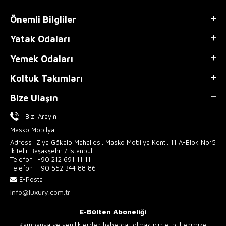
Önemli Bilgliler
Yatak Odaları
Yemek Odaları
Koltuk Takımları
Bize Ulaşın
Bizi Arayın
Masko Mobilya
Adress: Ziya Gökalp Mahallesi. Masko Mobilya Kenti. 11 A-Blok No:5
İkitelli-Başakşehir / İstanbul
Telefon:
+90 212 691 11 11
Telefon:
+90 552 344 88 86
E-Posta
info@luxury.com.tr
E-Bülten Aboneliği
Kampanya ve yeniliklerden haberdar olmak için e-bültenimize