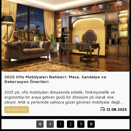
bireysel zevklerle harmanlanabilir.
2025 Ofis Mobilyaları Rehberi: Masa, Sandalye ve
Dekorasyon Önerileri
2025 yılı, ofis mobilyaları dünyasında estetik, fonksiyonellik ve
ergonomiyi bir araya getiren güçlü bir dönüşüm yılı olarak öne
çıkıyor. Artık iş yerlerinde yalnızca güzel görünen mobilyalar değil;
aynı zamanda çalışan sağlığını koruyan, verimliliği artıran ve
12.08.2025
DEVAMINI OKU
sürdürülebilir yaşam anlayışını destekleyen tasarımlar tercih ediliyor.
Luxury Line Mobilya, lüks segmentteki üretim anlayışıyla bu değişime
öncülük ederek modern iş yaşamının ihtiyaçlarına yanıt veren
1
2
koleksiyonlar sunuyor.