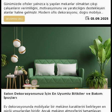
Günümüzde ofisler yalnızca iş yapılan mekanlar olmaktan çıkıp
çalışanların verimliliğini, motivasyonunu ve yaratıcılığını destekleyen
alanlar haline gelmiştir. Modern ofis dekorasyonu, doğru mobilya
seçimleri ve etkili bir düzenleme ile hem çalışanların konforunu artırır
03.09.2025
DEVAMINI OKU
hem de iş süreçlerinin daha verimli ilerlemesine katkı sağlar.
Araştırmalar, ergonomik tasarımlı ofis mobilyaları ve ferah bir
dekorasyon anlayışının çalışanların performansını doğrudan
etkilediğini göstermektedir. Özellikle açık renkler, doğal ışık kullanımı
ve minimalist mobilyalar, odaklanmayı kolaylaştırırken stres seviyesini
de düşürür.
Salon Dekorasyonunuz İçin En Uyumlu Bitkiler ve Bakım
İpuçları
Ev dekorasyonunda mobilyalar bir mekânın karakterini belirleyen en
güçlü unsurlardan biridir. Ancak mekânın atmosferini tamamlayan,