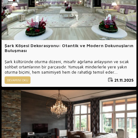
Şark Köşesi Dekorasyonu: Otantik ve Modern Dokunuşların
Buluşması
Şark kültüründe oturma düzeni, misafir ağırlama anlayışının ve sıcak
sohbet ortamlarının bir parçasıdır. Yumuşak minderlerle yere yakın
oturma biçimi, hem samimiyeti hem de rahatlığı temsil eder.
Geleneksel olarak Anadolu, Orta Doğu ve Osmanlı yaşam tarzının
21.11.2025
DEVAMINI OKU
önemli bir parçası olan Şark Köşesi; zamanla nostaljik bir detay
olmaktan çıkıp modern dekorasyonun özel bir öğesine dönüşmüştür.