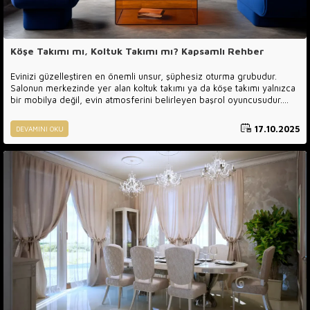
Köşe Takımı mı, Koltuk Takımı mı? Kapsamlı Rehber
Evinizi güzelleştiren en önemli unsur, şüphesiz oturma grubudur.
Salonun merkezinde yer alan koltuk takımı ya da köşe takımı yalnızca
bir mobilya değil, evin atmosferini belirleyen başrol oyuncusudur.
Doğru seçim, yaşam alanınızın konforunu ve estetiğini doğrudan
etkiler. Ancak çoğu kişi bu kararı verirken yalnızca görünüme
17.10.2025
DEVAMINI OKU
odaklanır; ölçü, kullanım biçimi, iç yapı, kumaş ve dayanıklılık gibi
teknik detayları gözden kaçırır. Oysa ki doğru analizle seçilen bir
koltuk, yıllarca ilk günkü rahatlığını koruyabilir. Bu rehberde, hem köşe
takımı hem de koltuk takımı seçeneklerini tüm yönleriyle inceleyip,
evinizin stiline ve ihtiyaçlarına en uygun kararı vermenize yardımcı
olacağız.