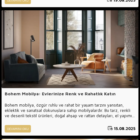
19.08.2025
DEVAMINI OKU
kompozisyon oluşturur. Bohem koltuk takımı, yalnızca oturma
ihtiyacını karşılayan bir mobilya olmaktan çıkar; salonun ruhunu
belirleyen, mekâna sıcaklık, renk ve katmanlı bir derinlik katan başrol
unsura dönüşür. Geniş oturum derinlikleri, yumuşak minderler, el
işçiliği detayları ve doğal dokularla kurulan bu dil, “bohem salon”
deneyimini hem görsel hem de hissel açıdan farklı bir seviyeye taşır.
Bohem Mobilya: Evlerinize Renk ve Rahatlık Katın
Bohem mobilya, özgür ruhlu ve rahat bir yaşam tarzını yansıtan,
eklektik ve sanatsal dokunuşlara sahip mobilyalardır. Bu tarz, renkli
ve desenli tekstil ürünleri, doğal ahşap ve rattan detayları, el yapımı
dokumalar ve farklı kültürlerden ilham alan objelerle karakterizedir.
Bohem mobilyalar, yalnızca estetik açıdan değil, aynı zamanda
15.08.2025
DEVAMINI OKU
fonksiyonellik ve konfor açısından da öne çıkar. Her parça, evde
sıcak ve davetkar bir atmosfer yaratacak şekilde tasarlanır ve