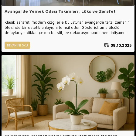
Avangarde Yemek Odası Takımları: Lüks ve Zarafet
Klasik zarafeti modern çizgilerle buluşturan avangarde tarz, zamanın
ötesinde bir estetik anlayışını temsil eder. Gösterişli ama ölçülü
detaylarıyla dikkat çeken bu stil, ev dekorasyonunda hem ihtişamı
hem de sofistike bir sadeliği bir arada sunar. Luxury Line Mobilya,
avangarde çizgiyi yeniden yorumlayarak sadece bir yemek odası
08.10.2025
DEVAMINI OKU
değil, aynı zamanda bir yaşam deneyimi sunar. Her parça; el işçiliği,
yüksek kaliteli malzemeler ve ince tasarım dokunuşlarının birleşimiyle
oluşturulur.
Salonunuza Zarafet Katın: Orkide Bakımı ve Modern