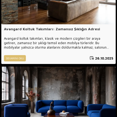
Avangard Koltuk Takımları: Zamansız Şıklığın Adresi
Avangard koltuk takımları, klasik ve modern çizgileri bir araya
getiren, zamansız bir şıklığı temsil eden mobilya türleridir. Bu
mobilyalar yalnızca oturma alanlarını doldurmakla kalmaz; salonun
ruhunu belirler, ev sahibinin zevkini ve yaşam tarzını yansıtır.
Avangard stilin temel özelliklerinden biri, detaylarda gösterilen özen
26.10.2025
DEVAMINI OKU
ve malzeme kalitesidir. Luxury Line Mobilya, bu geleneği günümüz
tasarım anlayışıyla birleştirerek, her ev için prestijli ve konforlu
oturma alanları sunar.