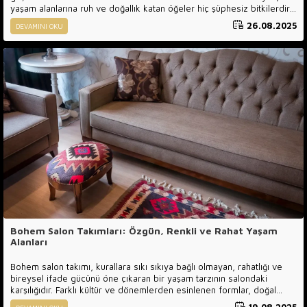
yaşam alanlarına ruh ve doğallık katan öğeler hiç şüphesiz bitkilerdir.
Doğru seçilmiş bir koltuk takımı, tarzınızı yansıtırken, yanına
26.08.2025
DEVAMINI OKU
konumlandıracağınız bir bitki yaşam alanınızı çok daha sıcak, huzurlu
ve estetik kılar. Özellikle bohem salon dekorasyonunda bitkilerin
canlılığı, renkleri ve doğal enerjisi ön plana çıkar. Bohem koltuk
takımıyla uyumlu yeşil yapraklı bitkiler ya da renkli çiçekler, bu özgür
ruhlu tarzı daha da güçlü hissettirir.
Bohem Salon Takımları: Özgün, Renkli ve Rahat Yaşam
Alanları
Bohem salon takımı, kurallara sıkı sıkıya bağlı olmayan, rahatlığı ve
bireysel ifade gücünü öne çıkaran bir yaşam tarzının salondaki
karşılığıdır. Farklı kültür ve dönemlerden esinlenen formlar, doğal
malzemeler ve karakterli yüzeyler bir araya gelerek özgün bir