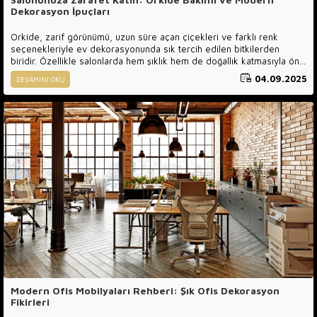
Dekorasyon İpuçları
Orkide, zarif görünümü, uzun süre açan çiçekleri ve farklı renk
seçenekleriyle ev dekorasyonunda sık tercih edilen bitkilerden
biridir. Özellikle salonlarda hem şıklık hem de doğallık katmasıyla öne
çıkar. Orkidenin dekoratif değeri, yalnızca çiçeklerinin estetik
04.09.2025
DEVAMINI OKU
görünümünden değil, aynı zamanda bulunduğu ortama kattığı huzurlu
atmosferden de gelir. Beyaz, pembe ya da mor orkide çeşitleri,
salonunuzun havasını bambaşka bir noktaya taşıyarak mobilyalarla
uyum içinde bir bütünlük sağlar.
Modern Ofis Mobilyaları Rehberi: Şık Ofis Dekorasyon
Fikirleri