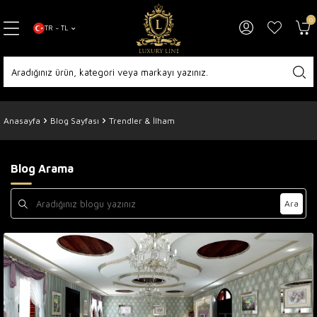
0
TR − TL
Anasayfa
Blog Sayfası
Trendler & İlham
Blog Arama
Ara