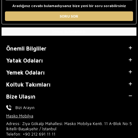
Aradığınız cevabı bulamadıysanız bize yeni bir soru sorabilirsiniz
SORU SOR
Sonuç Bulunamadı.
Önemli Bilgliler
Yatak Odaları
Yemek Odaları
Koltuk Takımları
Bize Ulaşın
Bizi Arayın
Masko Mobilya
Adress: Ziya Gökalp Mahallesi. Masko Mobilya Kenti. 11 A-Blok No:5
İkitelli-Başakşehir / İstanbul
Telefon:
+90 212 691 11 11