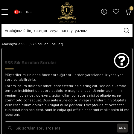
0
TR − TL
Anasayfa
SSS (Sık Sorulan Sorular)
SSS Sık Sorulan Sorular
Müşterilerimizin daha önce sorduğu sorulardan yararlanabilir yada yeni
soru sorabilirsiniz.
Lorem ipsum dolor sit amet, consectetur adipiscing elit, sed do eiusmod
tempor incididunt ut labore et dolore magna aliqua. Ut enim ad minim
veniam, quis nostrud exercitation ullamco laboris nisi ut aliquip ex ea
commodo consequat. Duis aute irure dolor in reprehenderit in voluptate
velit esse cillum dolore eu fugiat nulla pariatur. Excepteur sint occaecat
cupidatat non proident, sunt in culpa qui officia deserunt mollit anim id est
laborum.
ARA