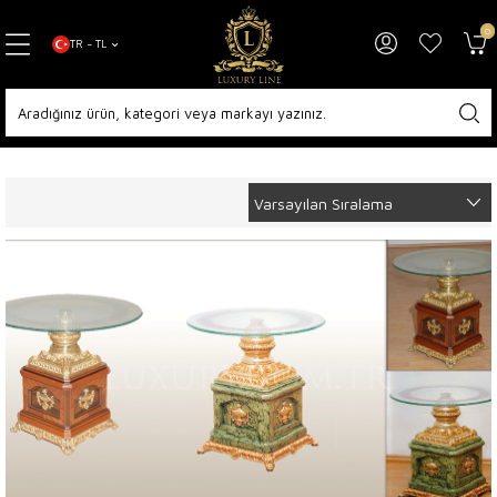
0
TR − TL
Anasayfa
Diğer Koleksiyonlar
Orta Sehpa