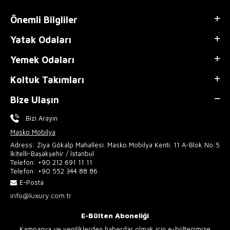
Önemli Bilgliler
Yatak Odaları
Yemek Odaları
Koltuk Takımları
Bize Ulaşın
Bizi Arayın
Masko Mobilya
Adress: Ziya Gökalp Mahallesi. Masko Mobilya Kenti. 11 A-Blok No:5
İkitelli-Başakşehir / İstanbul
Telefon:
+90 212 691 11 11
Telefon:
+90 552 344 88 86
E-Posta
info@luxury.com.tr
E-Bülten Aboneliği
Kampanya ve yeniliklerden haberdar olmak için e-bültenimize