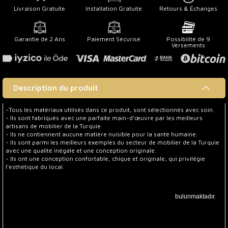
Livraison Gratuite
Installation Gratuite
Retours & Échanges
Garantie de 2 Ans
Paiement Sécurisé
Possibilité de 9
Versements
Description du produit
-Tous les matériaux utilisés dans ce produit, sont sélectionnés avec soin.
- Ils sont fabriqués avec une parfaite main-d’œuvre par les meilleurs
artisans de mobilier de la Turquie.
- Ils ne contiennent aucune matière nuisible pour la santé humaine.
- Ils sont parmi les meilleurs exemples du secteur de mobilier de la Turquie
avec une qualité inégale et une conception originale.
- Ils ont une conception confortable, chique et originale, qui privilégie
l’esthétique du local.
Ürün Satış Durumu
Farema Lüks Banyo Takımı İçerisinde; Elips Led Aydınlatmalı Aynalı Üst Modül,
Alt Modül ve Nanopol Tezgah ve Tezgah Altı Seramik Lavabo
bulunmaktadır.
Diğer parçalar fiyata dahil değildir.Opsiyonel olarak satışa sunulmuştur.
Ürün Hakkında Bilgi
Farema
Lüks Banyo Takımı
, Özel el işçiliği ile tasarlanmıştır.