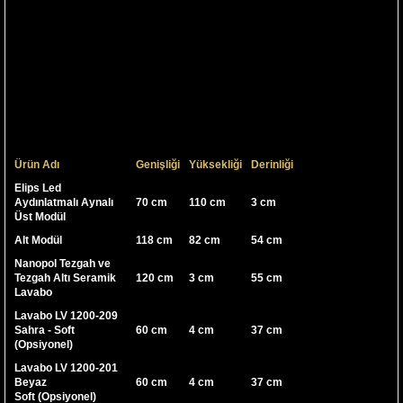
Ağırbaşlı ve sade, uyumlu ve sıradışı banyolar için hayallerinizde yer açın.
Duygulara seslenen estetik anlayışın, eseri seçenekler, sizi şimdi banyolara
çok daha başka bir gözle bakmaya çağırıyor.
Mermerli ürünler doğal malzeme olduğundan farklılık gösterebilir.
Boy dolabında kapak yönü belirtilmelidir.
Modüllerde farklı renk seçenekleri mevcuttur.
Ürünümüz 1. Sınıf malzeme ile üretilmiştir.
Ürünümüzde sağlığa zarar verecek kanserojen madde bulunmamaktadır.
Teknik Özellikler
Şık Klasik Tasarım
2 Yıl Garanti
2019 Model
Ürün Ölçüleri
Ürün Adı
Genişliği
Yüksekliği
Derinliği
Elips Led
Aydınlatmalı Aynalı
70 cm
110 cm
3 cm
Üst Modül
Alt Modül
118 cm
82 cm
54 cm
Nanopol Tezgah ve
Tezgah Altı Seramik
120 cm
3 cm
55 cm
Lavabo
Lavabo LV 1200-209
Sahra - Soft
60 cm
4 cm
37 cm
(Opsiyonel)
Lavabo LV 1200-201
Beyaz
60 cm
4 cm
37 cm
Soft (Opsiyonel)