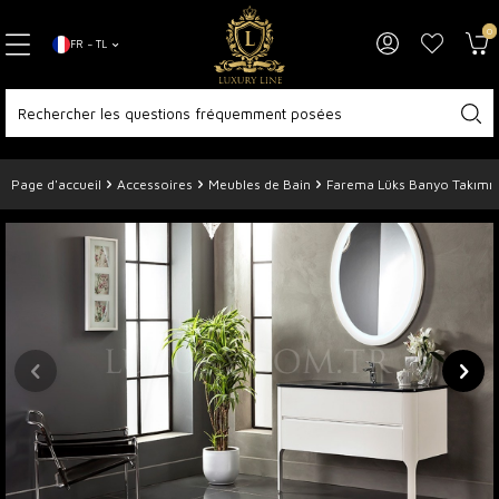
0
FR − TL
Page d'accueil
Accessoires
Meubles de Bain
Farema Lüks Banyo Takımı