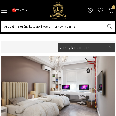
0
TR − TL
Anasayfa
Diğer Koleksiyonlar
Çocuk & Genç Odası