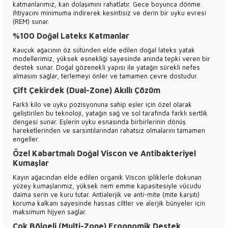
katmanlarımız, kan dolaşımını rahatlatır. Gece boyunca dönme
ihtiyacını minimuma indirerek kesintisiz ve derin bir uyku evresi
(REM) sunar.
%100 Doğal Lateks Katmanlar
Kauçuk ağacının öz sütünden elde edilen doğal lateks yatak
modellerimiz, yüksek esnekliği sayesinde anında tepki veren bir
destek sunar. Doğal gözenekli yapısı ile yatağın sürekli nefes
almasını sağlar, terlemeyi önler ve tamamen çevre dostudur.
Çift Çekirdek (Dual-Zone) Akıllı Çözüm
Farklı kilo ve uyku pozisyonuna sahip eşler için özel olarak
geliştirilen bu teknoloji, yatağın sağ ve sol tarafında farklı sertlik
dengesi sunar. Eşlerin uyku esnasında birbirlerinin dönüş
hareketlerinden ve sarsıntılarından rahatsız olmalarını tamamen
engeller.
Özel Kabartmalı Doğal Viscon ve Antibakteriyel
Kumaşlar
Kayın ağacından elde edilen organik Viscon ipliklerle dokunan
yüzey kumaşlarımız, yüksek nem emme kapasitesiyle vücudu
daima serin ve kuru tutar. Antialerjik ve anti-mite (mite karşıtı)
koruma kalkanı sayesinde hassas ciltler ve alerjik bünyeler için
maksimum hijyen sağlar.
Çok Bölgeli (Multi-Zone) Ergonomik Destek