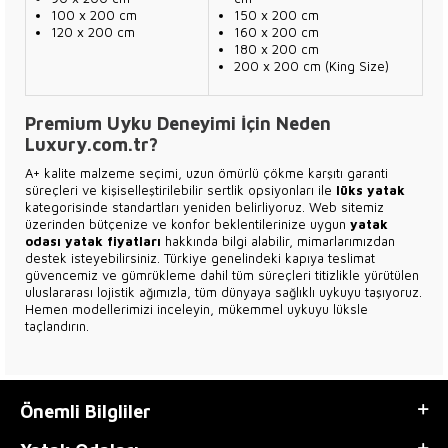
100 x 200 cm
150 x 200 cm
120 x 200 cm
160 x 200 cm
180 x 200 cm
200 x 200 cm (King Size)
Premium Uyku Deneyimi İçin Neden
Luxury.com.tr?
A+ kalite malzeme seçimi, uzun ömürlü çökme karşıtı garanti
süreçleri ve kişiselleştirilebilir sertlik opsiyonları ile
lüks yatak
kategorisinde standartları yeniden belirliyoruz. Web sitemiz
üzerinden bütçenize ve konfor beklentilerinize uygun
yatak
odası yatak fiyatları
hakkında bilgi alabilir, mimarlarımızdan
destek isteyebilirsiniz. Türkiye genelindeki kapıya teslimat
güvencemiz ve gümrükleme dahil tüm süreçleri titizlikle yürütülen
uluslararası lojistik ağımızla, tüm dünyaya sağlıklı uykuyu taşıyoruz.
Hemen modellerimizi inceleyin, mükemmel uykuyu lüksle
taçlandırın.
Önemli Bilgliler