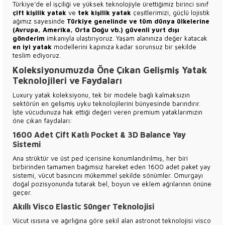
Türkiye’de el işçiliği ve yüksek teknolojiyle ürettiğimiz birinci sınıf
çift kişilik yatak
ve
tek kişilik yatak
çeşitlerimizi, güçlü lojistik
ağımız sayesinde
Türkiye genelinde ve tüm dünya ülkelerine
(Avrupa, Amerika, Orta Doğu vb.) güvenli yurt dışı
gönderim
imkanıyla ulaştırıyoruz. Yaşam alanınıza değer katacak
en iyi yatak
modellerini kapınıza kadar sorunsuz bir şekilde
teslim ediyoruz.
Koleksiyonumuzda Öne Çıkan Gelişmiş Yatak
Teknolojileri ve Faydaları
Luxury yatak koleksiyonu, tek bir modele bağlı kalmaksızın
sektörün en gelişmiş uyku teknolojilerini bünyesinde barındırır.
İşte vücudunuza hak ettiği değeri veren premium yataklarımızın
öne çıkan faydaları:
1600 Adet Çift Katlı Pocket & 3D Balance Yay
Sistemi
Ana strüktür ve üst ped içerisine konumlandırılmış, her biri
birbirinden tamamen bağımsız hareket eden 1600 adet paket yay
sistemi, vücut basıncını mükemmel şekilde sönümler. Omurgayı
doğal pozisyonunda tutarak bel, boyun ve eklem ağrılarının önüne
geçer.
Akıllı Visco Elastic Sünger Teknolojisi
Vücut ısısına ve ağırlığına göre şekil alan astronot teknolojisi visco