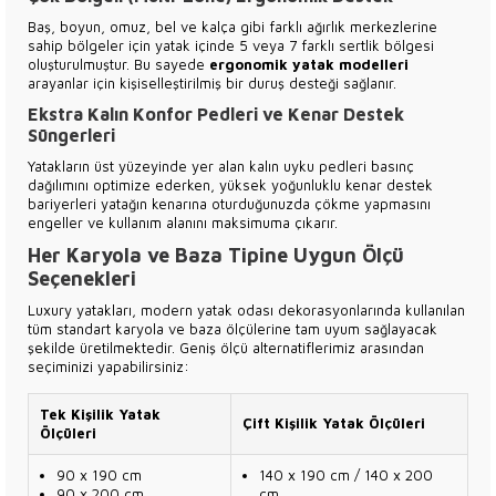
Baş, boyun, omuz, bel ve kalça gibi farklı ağırlık merkezlerine
sahip bölgeler için yatak içinde 5 veya 7 farklı sertlik bölgesi
oluşturulmuştur. Bu sayede
ergonomik yatak modelleri
arayanlar için kişiselleştirilmiş bir duruş desteği sağlanır.
Ekstra Kalın Konfor Pedleri ve Kenar Destek
Süngerleri
Yatakların üst yüzeyinde yer alan kalın uyku pedleri basınç
dağılımını optimize ederken, yüksek yoğunluklu kenar destek
bariyerleri yatağın kenarına oturduğunuzda çökme yapmasını
engeller ve kullanım alanını maksimuma çıkarır.
Her Karyola ve Baza Tipine Uygun Ölçü
Seçenekleri
Luxury yatakları, modern yatak odası dekorasyonlarında kullanılan
tüm standart karyola ve baza ölçülerine tam uyum sağlayacak
şekilde üretilmektedir. Geniş ölçü alternatiflerimiz arasından
seçiminizi yapabilirsiniz:
Tek Kişilik Yatak
Çift Kişilik Yatak Ölçüleri
Ölçüleri
90 x 190 cm
140 x 190 cm / 140 x 200
90 x 200 cm
cm