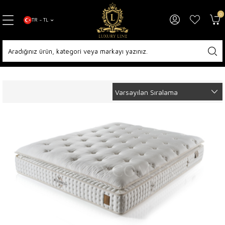
0
TR − TL
Anasayfa
Yatak Odaları
Yatak