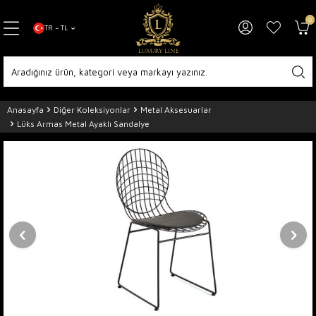
0
TR − TL
Anasayfa
Diğer Koleksiyonlar
Metal Aksesuarlar
Lüks Armas Metal Ayaklı Sandalye