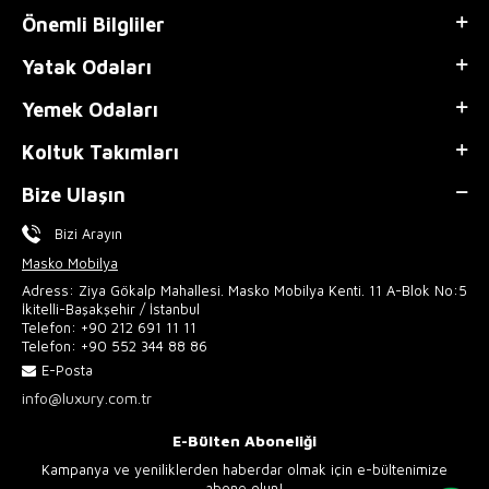
Önemli Bilgliler
Yatak Odaları
Yemek Odaları
Koltuk Takımları
Bize Ulaşın
Bizi Arayın
Masko Mobilya
Adress: Ziya Gökalp Mahallesi. Masko Mobilya Kenti. 11 A-Blok No:5
İkitelli-Başakşehir / İstanbul
Telefon:
+90 212 691 11 11
Telefon:
+90 552 344 88 86
E-Posta
info@luxury.com.tr
E-Bülten Aboneliği
Kampanya ve yeniliklerden haberdar olmak için e-bültenimize
abone olun!